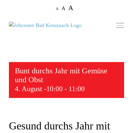
Zum
Decrease
Reset
Increase
A
A
A
Inhalt
font
font
size.
font
springen
size.
size.
Bunt durchs Jahr mit Gemüse
und Obst
4. August -10:00
-
11:00
Gesund durchs Jahr mit