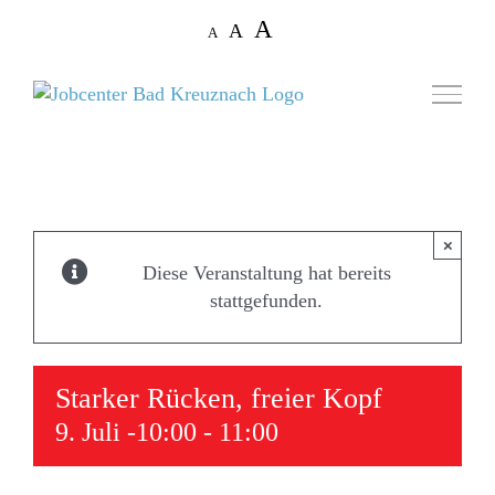
Zum
Decrease
Reset
Increase
A
A
A
Inhalt
font
font
size.
font
springen
size.
size.
×
Diese Veranstaltung hat bereits
stattgefunden.
Starker Rücken, freier Kopf
9. Juli -10:00
-
11:00