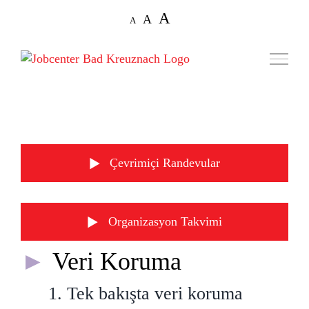
Skip
Decrease
Reset
Increase
A
A
A
to
font
font
size.
font
content
size.
size.
Çevrimiçi Randevular
Organizasyon Takvimi
Veri Koruma
1. Tek bakışta veri koruma