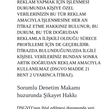
REKLAM YAPMAK İÇİN İŞLENMESİ
DURUMUNDA KİŞİYE ÖZEL
VERİLERİNİZİN BU TÜR REKLAM
AMACIYLA İŞLENMESİNE HER AN
İTİRAZ ETME HAKKINIZ BULUNUR; BU
DURUM, BU TÜR DOĞRUDAN
REKLAMLA İLİŞKİLİ OLDUĞU SÜRECE
PROFİLLEME İÇİN DE GEÇERLİDİR.
İTİRAZDA BULUNDUĞUNUZDA İLGİLİ
KİŞİSEL VERİLERİNİZ BUNDAN SONRA
ARTIK DOĞRUDAN REKLAM AMACIYLA
KULLANILMAZ (DSGVO MADDE 21
BENT 2 UYARINCA İTİRAZ).
Sorumlu Denetim Makamı
huzurunda Şikayet Hakkı
DSGVO’nun ihlal edilmesi durumunda veri